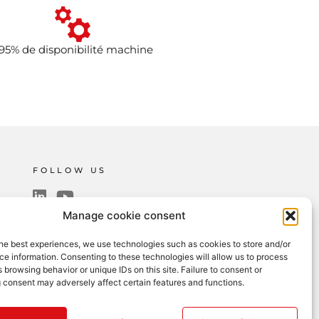
95% de disponibilité machine
FOLLOW US
Manage cookie consent
SUBSCRIBE TO THE NEWSLETTER
he best experiences, we use technologies such as cookies to store and/or
e information. Consenting to these technologies will allow us to process
Sign up
 browsing behavior or unique IDs on this site. Failure to consent or
 consent may adversely affect certain features and functions.
Recruitment