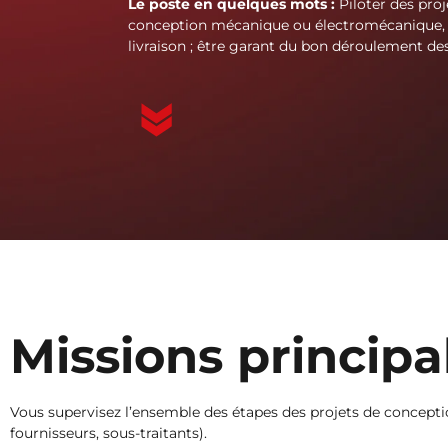
Le poste en quelques mots :
Piloter des proj
conception mécanique ou électromécanique, d
livraison ; être garant du bon déroulement des
Missions principa
Vous supervisez l’ensemble des étapes des projets de conception,
fournisseurs, sous-traitants).