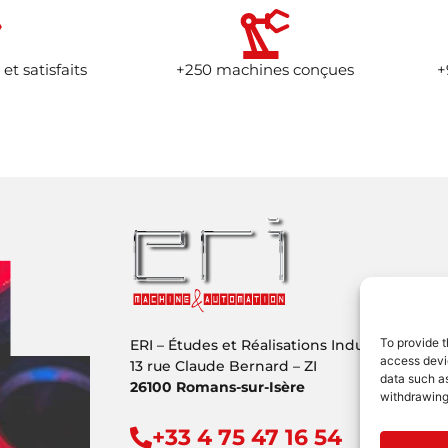
 et satisfaits
+250 machines conçues
+
To provide t
ERI – Études et Réalisations Industrielles
access devic
13 rue Claude Bernard – ZI
data such as
26100 Romans-sur-Isère
withdrawing
+33 4 75 47 16 54