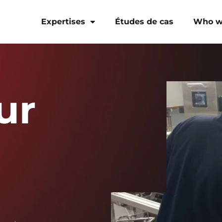
Expertises
Études de cas
Who w
ur