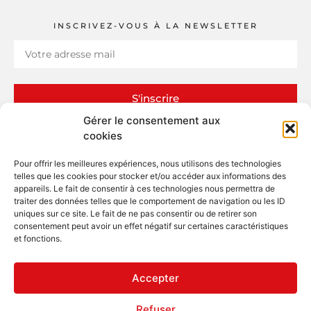
INSCRIVEZ-VOUS À LA NEWSLETTER
S'inscrire
Gérer le consentement aux
cookies
Pour offrir les meilleures expériences, nous utilisons des technologies
telles que les cookies pour stocker et/ou accéder aux informations des
appareils. Le fait de consentir à ces technologies nous permettra de
ERI – Études et Réalisations Industrielles
traiter des données telles que le comportement de navigation ou les ID
13 rue Claude Bernard – ZI
uniques sur ce site. Le fait de ne pas consentir ou de retirer son
26100 Romans-sur-Isère
consentement peut avoir un effet négatif sur certaines caractéristiques
et fonctions.
SUIVEZ-NOUS
Accepter
04 75 47 16 54
Refuser